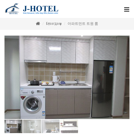
Бүтээгдэхүүн
아파트먼트 트원 룸