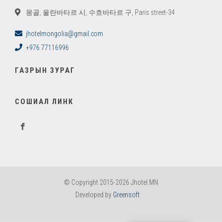
몽골, 울란바타르 시, 수흐바타르 구, Paris street-34
jhotelmongolia@gmail.com
+976 77116996
ГАЗРЫН ЗУРАГ
СОШИАЛ ЛИНК
© Copyright 2015-2026 Jhotel.MN
Developed by
Greensoft
Дуудлагын төв