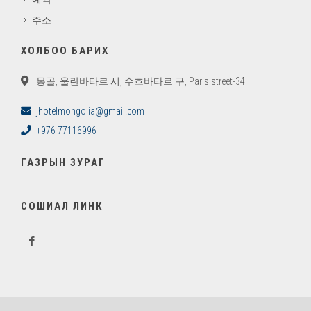
주소
ХОЛБОО БАРИХ
몽골, 울란바타르 시, 수흐바타르 구, Paris street-34
jhotelmongolia@gmail.com
+976 77116996
ГАЗРЫН ЗУРАГ
СОШИАЛ ЛИНК